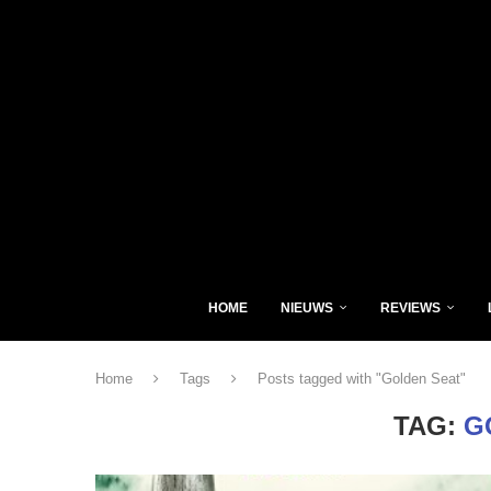
HOME
NIEUWS
REVIEWS
Home
Tags
Posts tagged with "Golden Seat"
TAG:
G