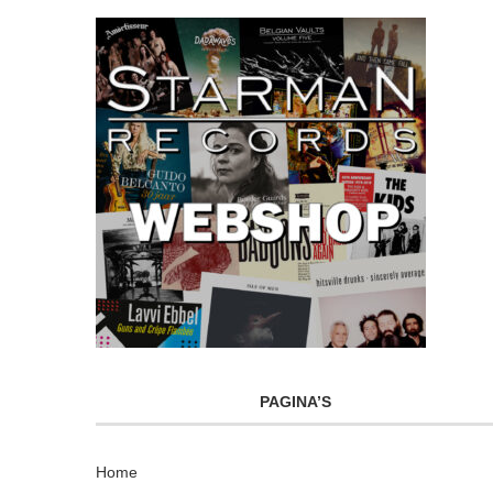
PAGINA’S
Home