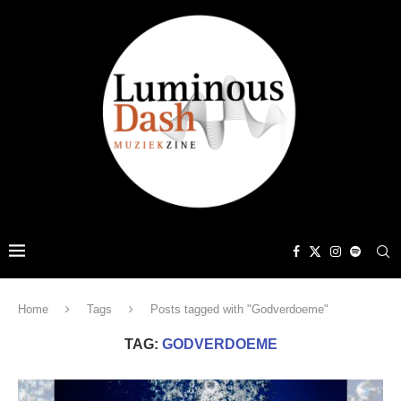
Home
Tags
Posts tagged with "Godverdoeme"
TAG:
GODVERDOEME