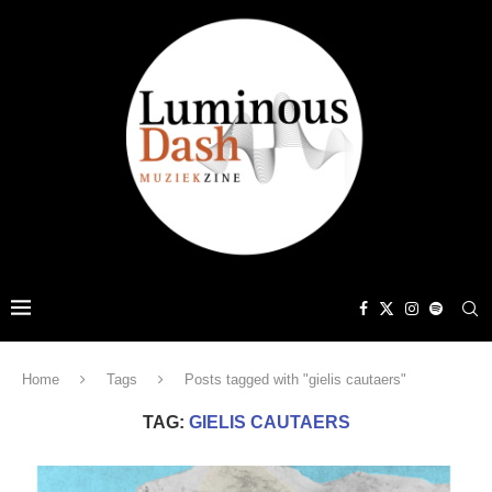
Home
Tags
Posts tagged with "gielis cautaers"
TAG:
GIELIS CAUTAERS