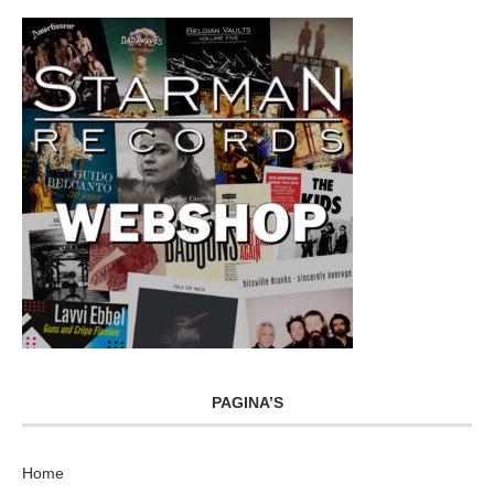
PAGINA’S
Home