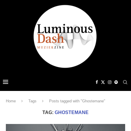
Home
Tags
Posts tagged with "Ghostemane"
TAG:
GHOSTEMANE