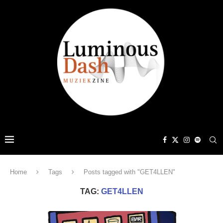
Home
Tags
Posts tagged with "GET4LLEN"
TAG:
GET4LLEN