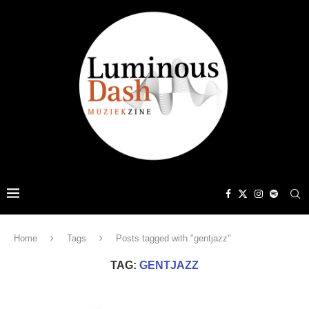
Home
Tags
Posts tagged with "gentjazz"
TAG:
GENTJAZZ