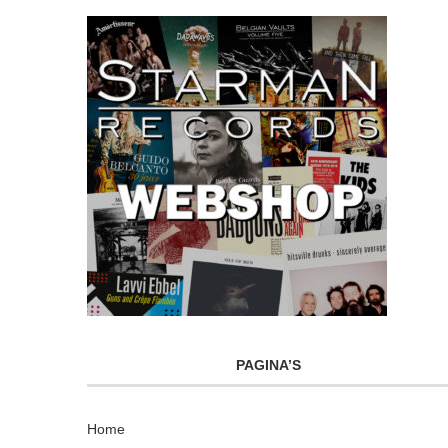
PAGINA’S
Home