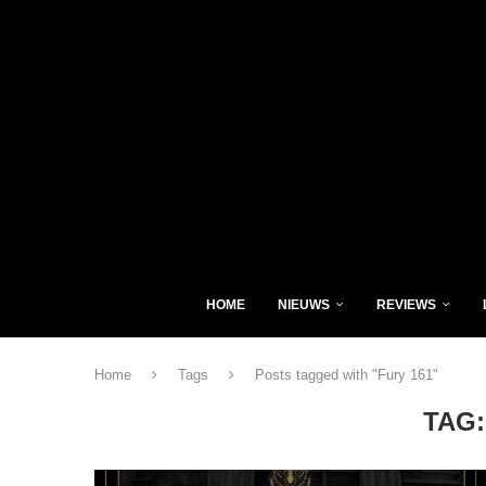
HOME
NIEUWS
REVIEWS
Home
Tags
Posts tagged with "Fury 161"
TAG