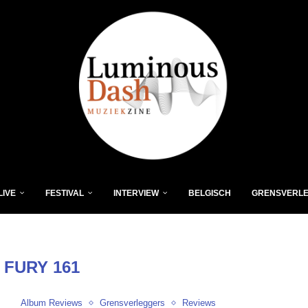
LIVE
FESTIVAL
INTERVIEW
BELGISCH
GRENSVERL
:
FURY 161
Album Reviews
Grensverleggers
Reviews