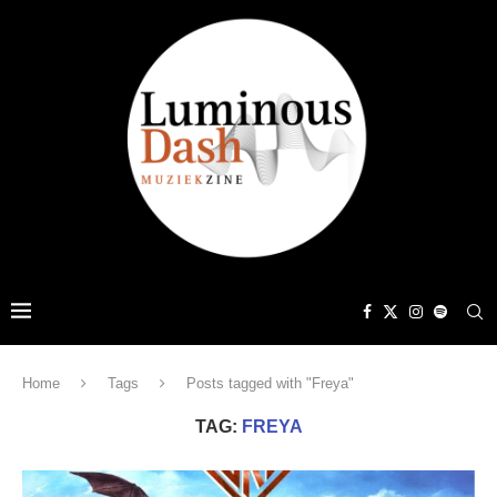
Home
Tags
Posts tagged with "Freya"
TAG:
FREYA