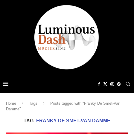
Home
Tags
Posts tagged with "Franky De Smet-Van
Damme"
TAG:
FRANKY DE SMET-VAN DAMME