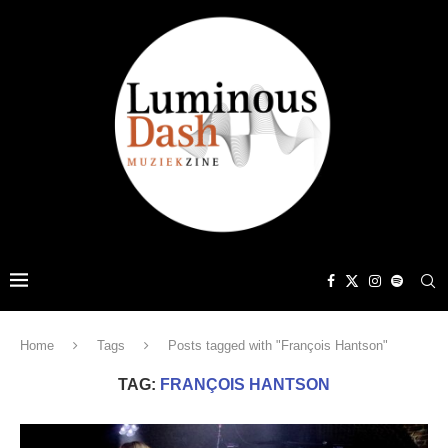
Home
Tags
Posts tagged with "François Hantson"
TAG:
FRANÇOIS HANTSON