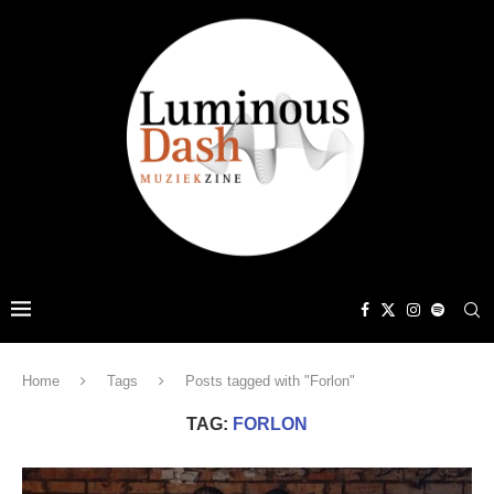
Home
Tags
Posts tagged with "Forlon"
TAG:
FORLON