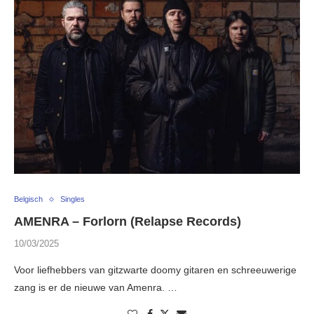
Belgisch
Singles
AMENRA – Forlorn (Relapse Records)
10/03/2025
Voor liefhebbers van gitzwarte doomy gitaren en schreeuwerige
zang is er de nieuwe van Amenra. …