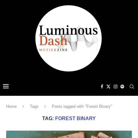
Home
Tags
Posts tagged with "Forest Binary"
TAG:
FOREST BINARY