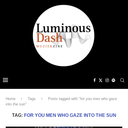
Home
Tags
Posts tagged with "for you men who gaze
into the sun"
TAG:
FOR YOU MEN WHO GAZE INTO THE SUN