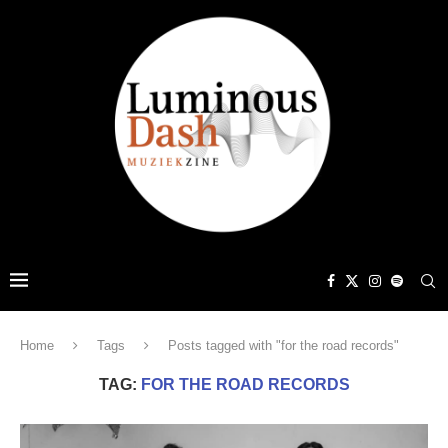
Home
Tags
Posts tagged with "for the road records"
TAG:
FOR THE ROAD RECORDS