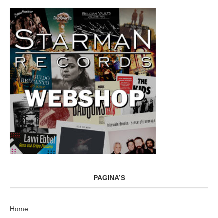
PAGINA’S
Home