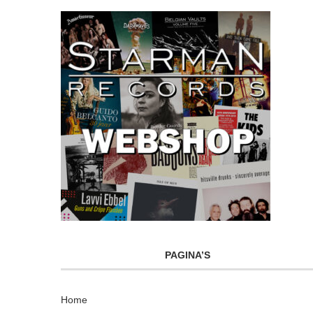
PAGINA’S
Home