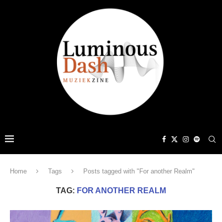
Home
Tags
Posts tagged with "For another Realm"
TAG:
FOR ANOTHER REALM