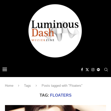
Home
Tags
Posts tagged with "Floaters"
TAG:
FLOATERS