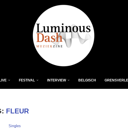
LIVE
FESTIVAL
INTERVIEW
BELGISCH
GRENSVERL
G:
FLEUR
Singles