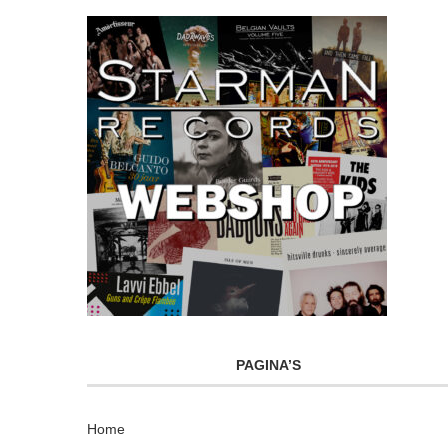
PAGINA’S
Home