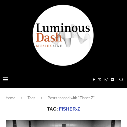
Home
Tags
Posts tagged with "Fisher-Z"
TAG:
FISHER-Z