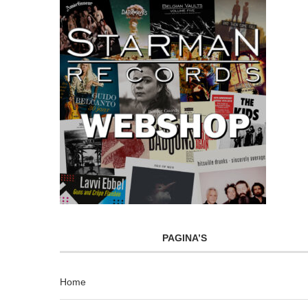
PAGINA’S
Home