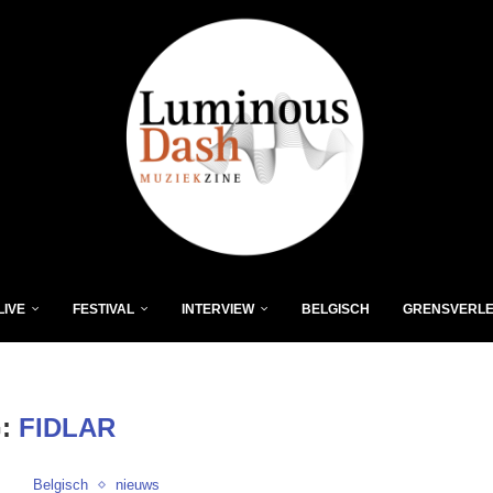
LIVE
FESTIVAL
INTERVIEW
BELGISCH
GRENSVERL
G:
FIDLAR
Belgisch
nieuws