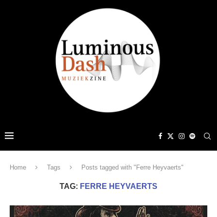
Home
Tags
Posts tagged with "Ferre Heyvaerts"
TAG:
FERRE HEYVAERTS