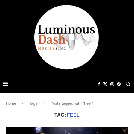
Home
Tags
Posts tagged with "Feel"
TAG:
FEEL