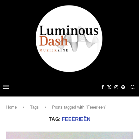
Home
Tags
Posts tagged with "Feeërieën"
TAG:
FEEËRIEËN