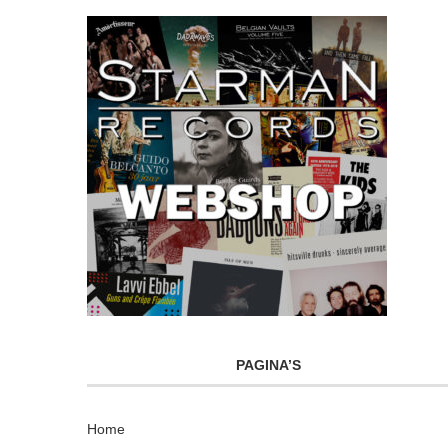
PAGINA’S
Home