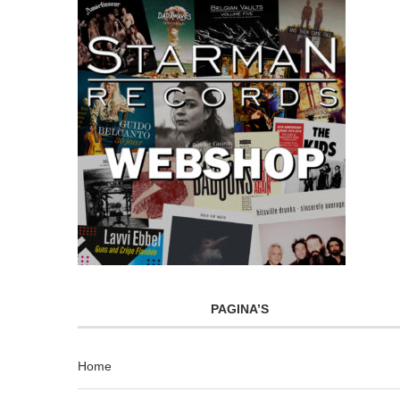
PAGINA’S
Home