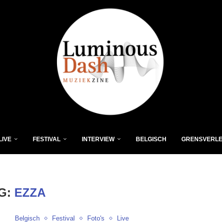
LIVE
FESTIVAL
INTERVIEW
BELGISCH
GRENSVERL
G:
EZZA
Belgisch
Festival
Foto's
Live