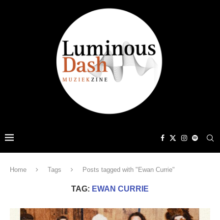
Home
Tags
Posts tagged with "Ewan Currie"
TAG:
EWAN CURRIE