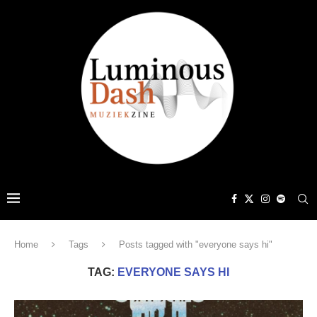
Home
Tags
Posts tagged with "everyone says hi"
TAG:
EVERYONE SAYS HI