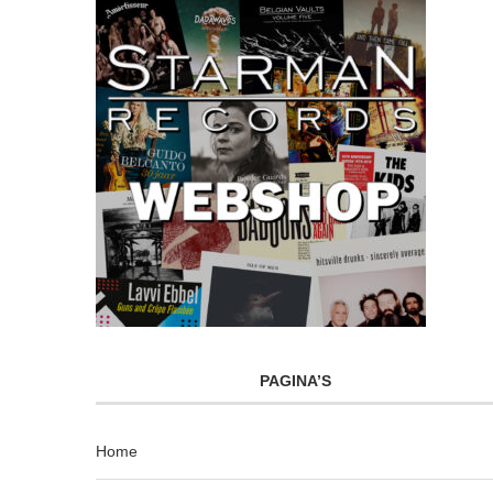
PAGINA’S
Home