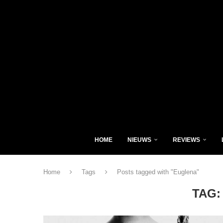
HOME
NIEUWS
REVIEWS
Home
Tags
Posts tagged with "Euglena"
TAG