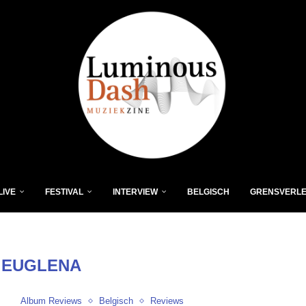
LIVE
FESTIVAL
INTERVIEW
BELGISCH
GRENSVERL
:
EUGLENA
Album Reviews
Belgisch
Reviews