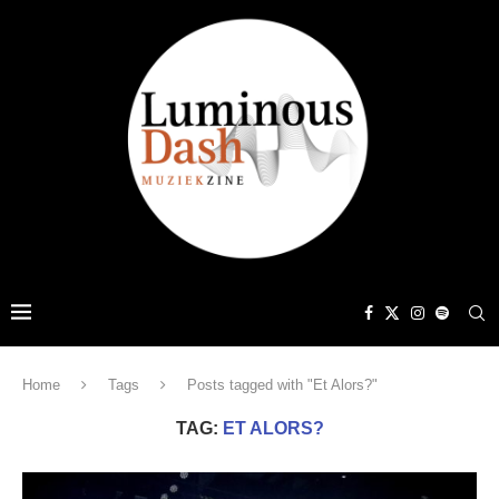
Home
Tags
Posts tagged with "Et Alors?"
TAG:
ET ALORS?