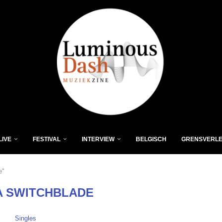
LIVE
FESTIVAL
INTERVIEW
BELGISCH
GRENSVERL
e"
A SWITCHBLADE
Singles