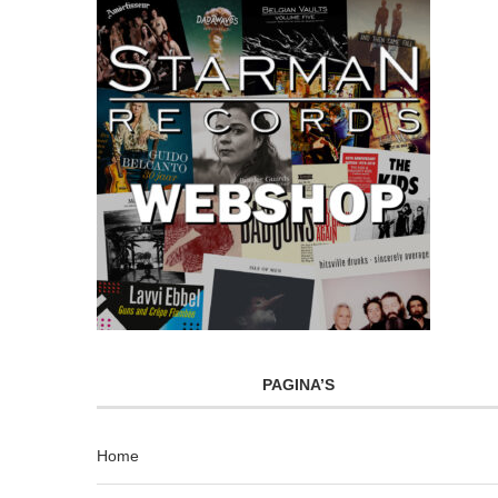
PAGINA’S
Home