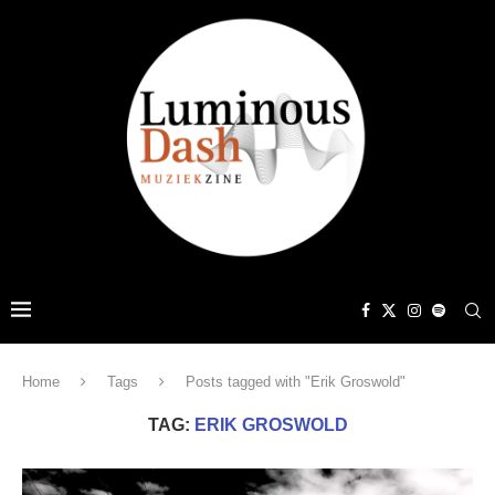
Home
Tags
Posts tagged with "Erik Groswold"
TAG:
ERIK GROSWOLD