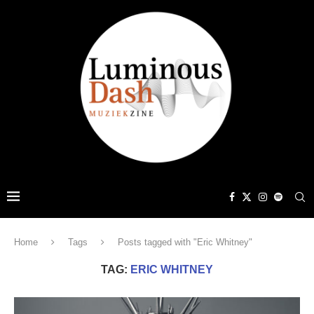
Home
Tags
Posts tagged with "Eric Whitney"
TAG:
ERIC WHITNEY