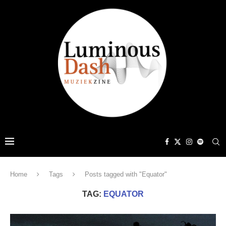
Home
Tags
Posts tagged with "Equator"
TAG:
EQUATOR