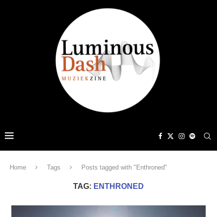
Home
Tags
Posts tagged with "Enthroned"
TAG:
ENTHRONED