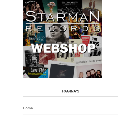
PAGINA’S
Home