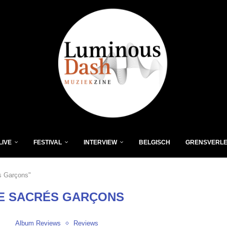
LIVE
FESTIVAL
INTERVIEW
BELGISCH
GRENSVERL
s Garçons"
E SACRÉS GARÇONS
Album Reviews
Reviews