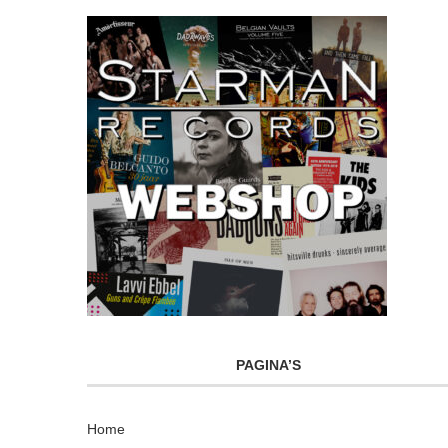
PAGINA’S
Home