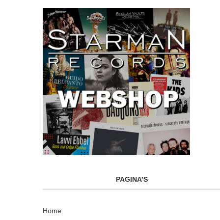
PAGINA’S
Home