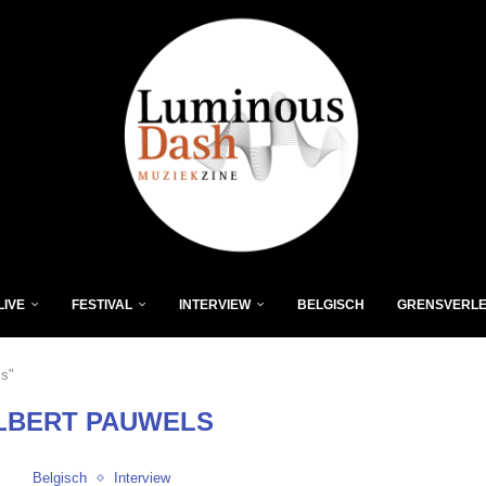
LIVE
FESTIVAL
INTERVIEW
BELGISCH
GRENSVERL
ls"
LBERT PAUWELS
Belgisch
Interview