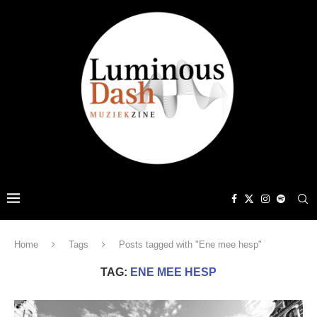
Home
Tags
Posts tagged with "Ene mee hesp"
TAG:
ENE MEE HESP