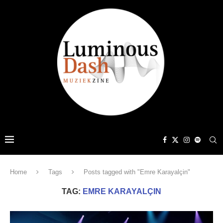
Home
Tags
Posts tagged with "Emre Karayalçin"
TAG:
EMRE KARAYALÇIN