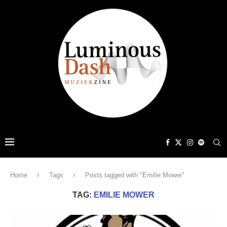
Home
Tags
Posts tagged with "Emilie Mower"
TAG:
EMILIE MOWER