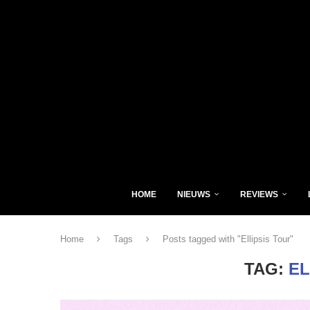
HOME
NIEUWS
REVIEWS
Home
Tags
Posts tagged with "Ellipsis Tour"
TAG:
EL