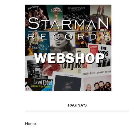
PAGINA’S
Home