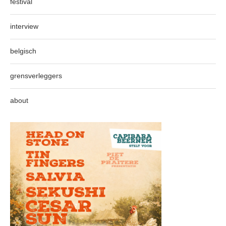
festival
interview
belgisch
grensverleggers
about