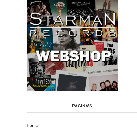
PAGINA’S
Home