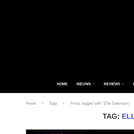
HOME
NIEUWS
REVIEWS
Home
Tags
Posts tagged with "Ella Dalemans"
TAG:
EL