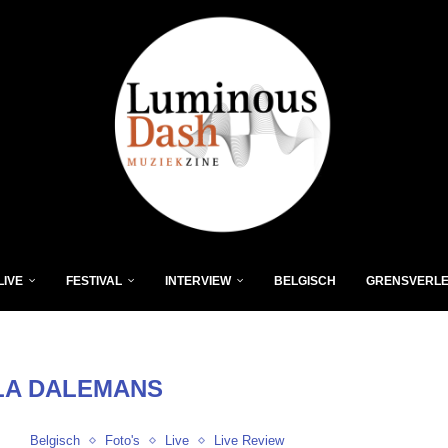
LIVE
FESTIVAL
INTERVIEW
BELGISCH
GRENSVERL
LA DALEMANS
Belgisch
Foto's
Live
Live Review