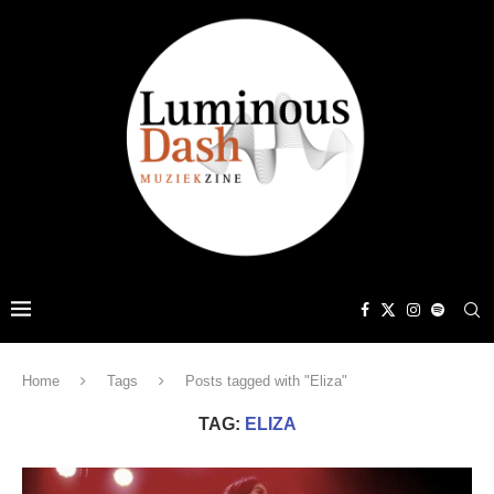
Home
Tags
Posts tagged with "Eliza"
TAG:
ELIZA