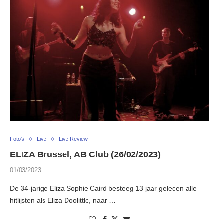
Foto's
Live
Live Review
ELIZA Brussel, AB Club (26/02/2023)
01/03/2023
De 34-jarige Eliza Sophie Caird besteeg 13 jaar geleden alle
hitlijsten als Eliza Doolittle, naar …