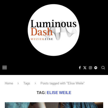
Home
Tags
Posts tagged with "Elise Weile"
TAG:
ELISE WEILE