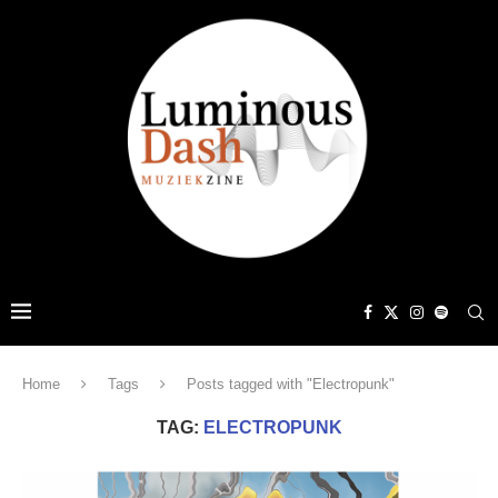
Home
Tags
Posts tagged with "Electropunk"
TAG:
ELECTROPUNK