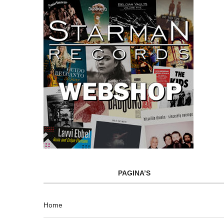
PAGINA’S
Home