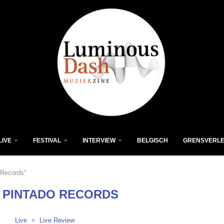
LIVE
FESTIVAL
INTERVIEW
BELGISCH
GRENSVERL
 Records"
 PINTADO RECORDS
Live
Live Review