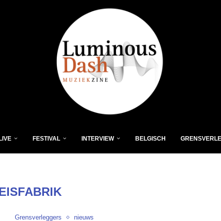
LIVE
FESTIVAL
INTERVIEW
BELGISCH
GRENSVERL
EISFABRIK
Grensverleggers
nieuws