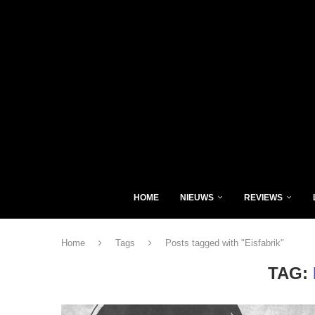
HOME
NIEUWS
REVIEWS
Home
Tags
Posts tagged with "Eisfabrik"
TAG: