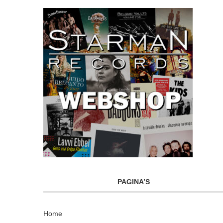
PAGINA’S
Home