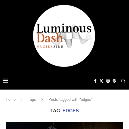
Home
Tags
Posts tagged with "edges"
TAG:
EDGES